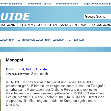
remium-Zeitschriften
|
Zeitschriften-Toptitel
|
Zeitschriften-Galerie
|
Tages-/Wochenzeitung
HMAGAZIN
CHARTMAGAZIN
GAMESMAGAZIN
WISSENSMAGAZI
|
Zeitschriften A-Z
|
Beliebteste Zeitschriften
|
Zeitungen A–Z
|
Rubriken
Monopol
Kunst, Kultur, Literatur
Rubrik
:
2-monatlich
Erscheinungsweise:
MONOPOL ist das Magazin für Kunst und Leben. MONOPOL
präsentiert große Bildstrecken zeitgenössischer Kunst und Fotografie,
unterhaltsame Reportagen, ausführliche Portraits und exklusive
Vorschauen von internationalen Top-Künstlern. MONOPOL-Rubriken:
Design, Architektur, Mode, Literatur und Film. MONOPOL bietet eine
anspruchsvolle Mischung aus moderner Kunst und gehobenem
Lifestyle.