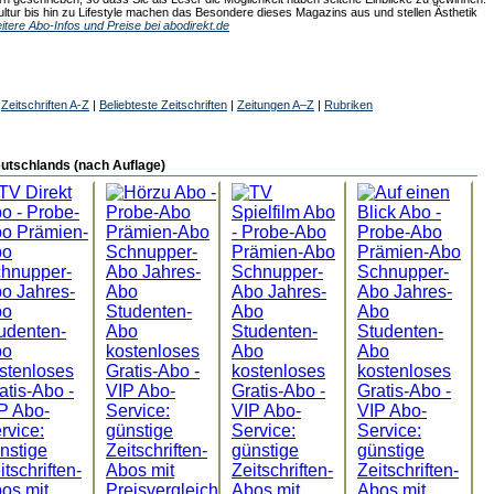
ultur bis hin zu Lifestyle machen das Besondere dieses Magazins aus und stellen Ästhetik
itere Abo-Infos und Preise bei abodirekt.de
|
Zeitschriften A-Z
|
Beliebteste Zeitschriften
|
Zeitungen A–Z
|
Rubriken
Deutschlands (nach Auflage)