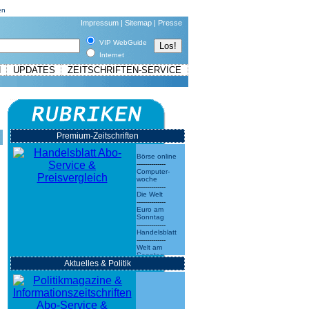
en
Impressum
|
Sitemap
|
Presse
VIP WebGuide
Internet
N
UPDATES
ZEITSCHRIFTEN-SERVICE
Premium-Zeitschriften
Börse online
--------------
Computer-
woche
--------------
Die Welt
--------------
Euro am
Sonntag
--------------
Handelsblatt
--------------
Welt am
Sonntag
Aktuelles & Politik
--------------
Wirtschafts-
woche
--------------
mehr
»