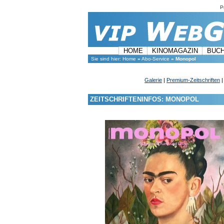
P
HOME
KINOMAGAZIN
BUC
Sie sind hier:
Home
»
Abo-Service
»
Monopol
Galerie
|
Premium-Zeitschriften
ZEITSCHRIFTENINFOS: MONOPOL