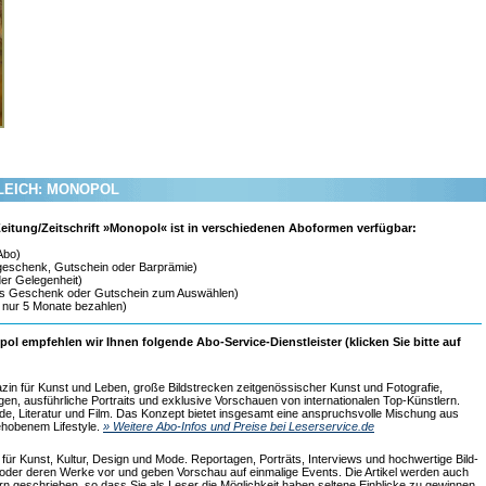
LEICH: MONOPOL
 Zeitung/Zeitschrift »Monopol« ist in verschiedenen Aboformen verfügbar:
Abo)
geschenk, Gutschein oder Barprämie)
er Gelegenheit)
us Geschenk oder Gutschein zum Auswählen)
 nur 5 Monate bezahlen)
pol empfehlen wir Ihnen folgende Abo-Service-Dienstleister (klicken Sie bitte auf
n für Kunst und Leben, große Bildstrecken zeitgenössischer Kunst und Fotografie,
en, ausführliche Portraits und exklusive Vorschauen von internationalen Top-Künstlern.
ode, Literatur und Film. Das Konzept bietet insgesamt eine anspruchsvolle Mischung aus
hobenem Lifestyle.
» Weitere Abo-Infos und Preise bei Leserservice.de
ür Kunst, Kultur, Design und Mode. Reportagen, Porträts, Interviews und hochwertige Bild-
 oder deren Werke vor und geben Vorschau auf einmalige Events. Die Artikel werden auch
rn geschrieben, so dass Sie als Leser die Möglichkeit haben seltene Einblicke zu gewinnen.