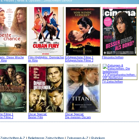
& Freizeit
|
News & Updates
|
Zeitschriften-Service
arts: Diese Woche
Film-Highlights: Demnächst
Erfolgreichste Filme 1
Filmzeitschriften
 Kino
im Kino
Erfolgreichste Filme 2
TV-Zeitschriften
te Filme 1
Oscar Special:
Oscar Special:
te Filme 2
Bester Film
Die meisten Oscars
|
Zeitschriften A-Z
|
Beliebteste Zeitschriften
|
Zeitungen A–Z
|
Rubriken