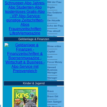
Bild der Frau
--------------
Brigitte
--------------
Das Goldene
Blatt
--------------
Die Aktuelle
--------------
Echo der Frau
--------------
Frau aktuell
--------------
Frau im
Geldanlage & Finanzen
Spiegel
--------------
Freundin
Börse online
--------------
--------------
Für Sie
Capital
--------------
--------------
Grazia
Euro
--------------
--------------
Madame
Focus Money
--------------
--------------
Neue Welt
Harvard
--------------
Business
mehr
»
Manager
--------------
Manager
Magazin
Kinder & Jugend
--------------
Wirtschafts-
Woche
--------------
Bravo
mehr
»
--------------
Bravo Girl
--------------
Dein Spiegel
--------------
Filly Magazin