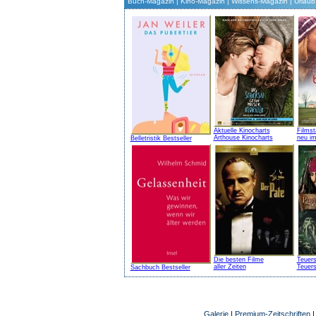
Buch-Magazin
|
Kino-Magazin
|
Wissens-Magazin
|
Urlaub 
Aktuelle Kinocharts
Filmst
Arthouse Kinocharts
neu im
Belletristik Bestseller
Die besten Filme
Teuers
aller Zeiten
Teuers
Sachbuch Bestseller
Galerie
|
Premium-Zeitschriften