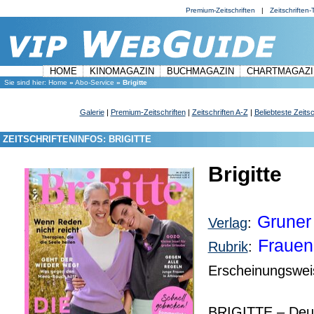
Premium-Zeitschriften
|
Zeitschriften-T
HOME
KINOMAGAZIN
BUCHMAGAZIN
CHARTMAGAZI
Sie sind hier:
Home
»
Abo-Service
»
Brigitte
Galerie
|
Premium-Zeitschriften
|
Zeitschriften A-Z
|
Beliebteste Zeitsc
ZEITSCHRIFTENINFOS: BRIGITTE
Brigitte
Gruner
Verlag
:
Frauen,
Rubrik
:
Erscheinungswei
BRIGITTE – Deut