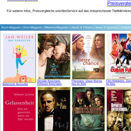
Für weitere Infos, Preisvergleiche und AboService auf das entsprechende Titelbild klick
Buch-Magazin
|
Kino-Magazin
|
Wissens-Magazin
|
Urlaub & Freizeit
|
News & Updates
|
Zeitschr
Aktuelle Kinocharts
Filmstarts: Diese Woche
Film-Highlights: De
Arthouse Kinocharts
neu im Kino
im Kino
Belletristik Bestseller