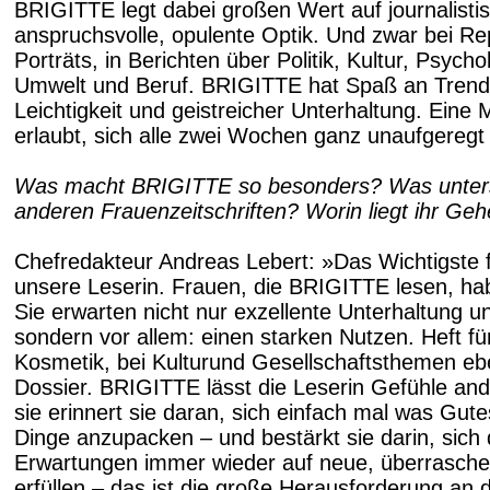
BRIGITTE legt dabei großen Wert auf journalisti
anspruchsvolle, opulente Optik. Und zwar bei Re
Porträts, in Berichten über Politik, Kultur, Psycho
Umwelt und Beruf. BRIGITTE hat Spaß an Trends
Leichtigkeit und geistreicher Unterhaltung. Ein
erlaubt, sich alle zwei Wochen ganz unaufgeregt 
Was macht BRIGITTE so besonders? Was untersc
anderen Frauenzeitschriften? Worin liegt ihr Ge
Chefredakteur Andreas Lebert: »Das Wichtigste 
unsere Leserin. Frauen, die BRIGITTE lesen, h
Sie erwarten nicht nur exzellente Unterhaltung un
sondern vor allem: einen starken Nutzen. Heft fü
Kosmetik, bei Kulturund Gesellschaftsthemen eb
Dossier. BRIGITTE lässt die Leserin Gefühle and
sie erinnert sie daran, sich einfach mal was Gutes
Dinge anzupacken – und bestärkt sie darin, sich
Erwartungen immer wieder auf neue, überrasche
erfüllen – das ist die große Herausforderung an 