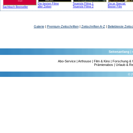
Die besten Filme
Teuerste Filme 1
Oscar Special:
aller Zeiten
Teuerste Filme 2
Bester Film
Sachbuch Bestseller
Galerie
|
Premium-Zeitschriften
|
Zeitschriften A-Z
|
Beliebteste Zeitsc
Seitenanfang
|
Abo-Service
|
Arthouse
|
Film & Kino
|
Forschung & 
Prämienabos
|
Urlaub & Re
©
|